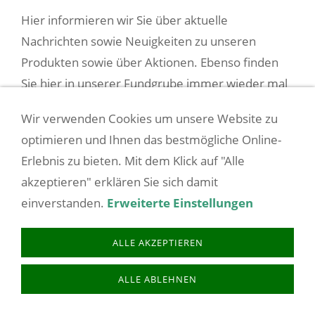
Hier informieren wir Sie über aktuelle
Nachrichten sowie Neuigkeiten zu unseren
Produkten sowie über Aktionen. Ebenso finden
Sie hier in unserer Fundgrube immer wieder mal
gebrauchte Artikel von Kunden bzw. aus unserem
Wir verwenden Cookies um unsere Website zu
Sortiment.
optimieren und Ihnen das bestmögliche Online-
Erlebnis zu bieten. Mit dem Klick auf "Alle
akzeptieren" erklären Sie sich damit
COOKIES
AGB/VERTRAGSINFOS
BARRIEREFREIHEIT
einverstanden.
Erweiterte Einstellungen
BATTERIEENTSORGUNG
BESTELLVORGANG
DATENSCHUTZ
IMPRESSUM
LIEFERZEIT
SITEMAP
VERSANDKOSTEN
-- VERTRAG WIDERRUFEN --
ALLE AKZEPTIEREN
WIDERRUFSRECHT
ZAHLUNGSARTEN
ALLE ABLEHNEN