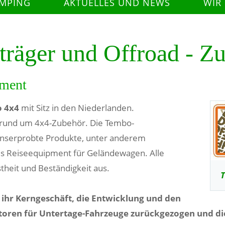
AMPING
AKTUELLES UND NEWS
WIR
räger und Offroad - Z
pment
 4x4
mit Sitz in den Niederlanden.
 rund um 4x4-Zubehör. Die Tembo-
ionserprobte Produkte, unter anderem
es Reiseequipment für Geländewagen. Alle
theit und Beständigkeit aus.
T
 ihr Kerngeschäft, die Entwicklung und den
ren für Untertage-Fahrzeuge zurückgezogen und die