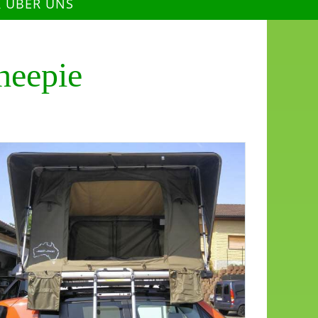
R ÜBER UNS
heepie