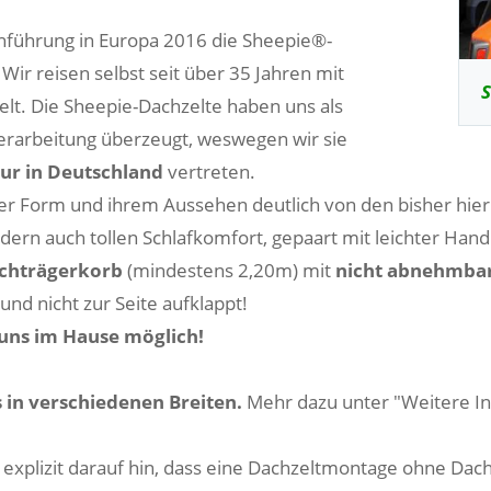
einführung in Europa 2016 die Sheepie®-
r reisen selbst seit über 35 Jahren mit
S
lt. Die Sheepie-Dachzelte haben uns als
erarbeitung überzeugt, weswegen wir sie
tur in Deutschland
vertreten.
hrer Form und ihrem Aussehen deutlich von den bisher hie
ndern auch tollen Schlafkomfort, gepaart mit leichter Han
chträgerkorb
(mindestens 2,20m) mit
nicht abnehmbar
nd nicht zur Seite aufklappt!
uns im Hause möglich!
s in verschiedenen Breiten.
Mehr dazu unter "Weitere In
explizit darauf hin, dass eine Dachzeltmontage ohne Dacht