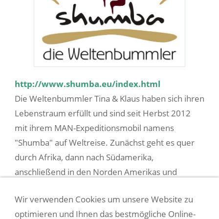
http://www.shumba.eu/index.html
Die Weltenbummler Tina & Klaus haben sich ihren
Lebenstraum erfüllt und sind seit Herbst 2012
mit ihrem MAN-Expeditionsmobil namens
"Shumba" auf Weltreise. Zunächst geht es quer
durch Afrika, dann nach Südamerika,
anschließend in den Norden Amerikas und
Alaska, schließlich nach Asien und Australien. Eine
Wir verwenden Cookies um unsere Website zu
sehr interessante Seite mit vielen Tipps, tollen
optimieren und Ihnen das bestmögliche Online-
Berichten und Bildern. Verfolgen Sie die beiden