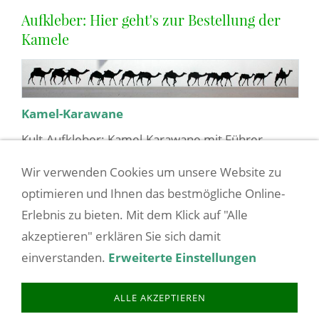
Aufkleber: Hier geht's zur Bestellung der
Kamele
Kamel-Karawane
Kult-Aufkleber: Kamel-Karawane mit Führer
Länge: 92 cm Höhe: 7 cm Ideal zum Anbringen
Wir verwenden Cookies um unsere Website zu
auf den Türen.
optimieren und Ihnen das bestmögliche Online-
Erlebnis zu bieten. Mit dem Klick auf "Alle
19,50 EUR
(incl. 19% USt. zzgl.
Versandkosten
)
akzeptieren" erklären Sie sich damit
einverstanden.
Erweiterte Einstellungen
COOKIES
AGB/VERTRAGSINFOS
BARRIEREFREIHEIT
ALLE AKZEPTIEREN
BATTERIEENTSORGUNG
BESTELLVORGANG
DATENSCHUTZ
IMPRESSUM
LIEFERZEIT
SITEMAP