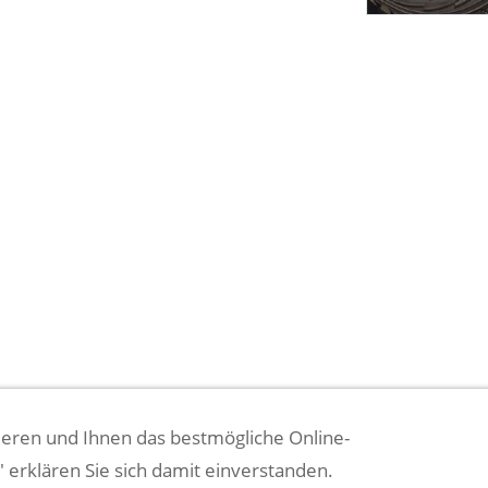
eren und Ihnen das bestmögliche Online-
BATTERIEENTSORGUNG
BESTELLVORGANG
DATENSCHUTZ
IMPR
n" erklären Sie sich damit einverstanden.
- VERTRAG WIDERRUFEN --
WIDERRUFSRECHT
ZAHLUNGSARTEN