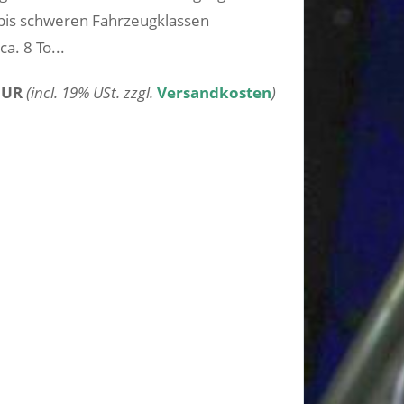
 bis schweren Fahrzeugklassen
. 8 To...
EUR
(incl. 19% USt. zzgl.
Versandkosten
)