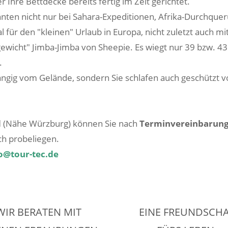
 Ihre Bettdecke bereits fertig im Zelt gerichtet.
hnten nicht nur bei Sahara-Expeditionen, Afrika-Durchqu
l für den "kleinen" Urlaub in Europa, nicht zuletzt auch m
tgewicht" Jimba-Jimba von Sheepie. Es wiegt nur 39 bzw. 43
.
ängig vom Gelände, sondern Sie schlafen auch geschützt v
d
(Nähe Würzburg) können Sie nach
Terminvereinbarun
ch probeliegen.
o@tour-tec.de
WIR BERATEN MIT
EINE FREUNDSCH