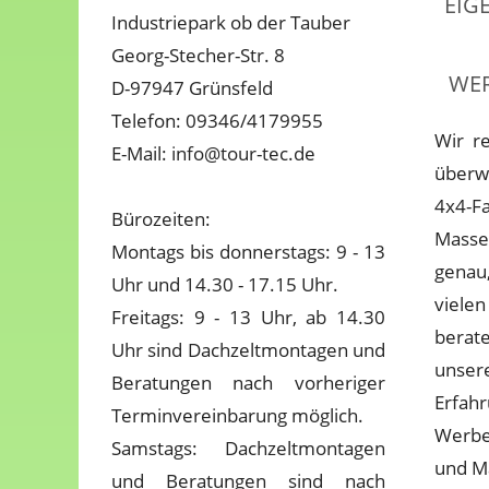
EIG
Industriepark ob der Tauber
Georg-Stecher-Str. 8
WER
D-97947 Grünsfeld
Telefon: 09346/4179955
Wir r
E-Mail: info@tour-tec.de
überw
4x4-F
Bürozeiten:
Masse
Montags bis donnerstags: 9 - 13
genau
Uhr und 14.30 - 17.15 Uhr.
viele
Freitags: 9 - 13 Uhr, ab 14.30
bera
Uhr sind Dachzeltmontagen und
un
Beratungen nach vorheriger
Erfah
Terminvereinbarung möglich.
Werbef
Samstags: Dachzeltmontagen
und M
und Beratungen sind nach