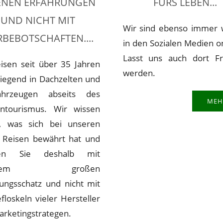
ENEN ERFAHRUNGEN
FÜRS LEBEN...
UND NICHT MIT
Wir sind ebenso immer 
BEBOTSCHAFTEN....
in den Sozialen Medien o
Lasst uns auch dort F
eisen seit über 35 Jahren
werden.
iegend in Dachzelten und
ahrzeugen abseits des
MEH
ntourismus. Wir wissen
, was sich bei unseren
n Reisen bewährt hat und
ten Sie deshalb mit
serem großen
rungsschatz und nicht mit
loskeln vieler Hersteller
arketingstrategen.