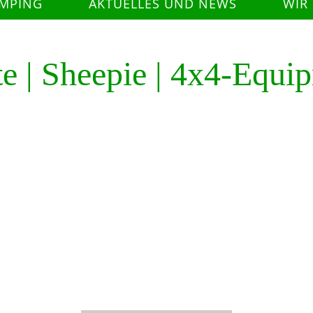
AMPING
AKTUELLES UND NEWS
WIR
lte | Sheepie | 4x4-Equi
e ausgeschlafen in Ihre
e von Dachzelten und Markisen namhafter Herste
Ausführungen.