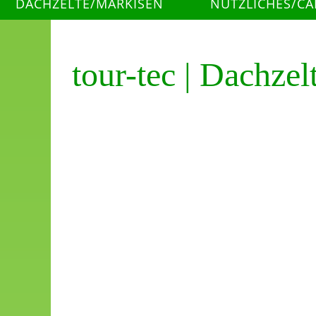
DACHZELTE/MARKISEN
NÜTZLICHES/C
tour-tec | Dachze
Starten Si
Wir führen eine Reih