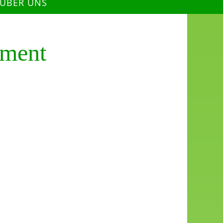
 ÜBER UNS
pment
 Abenteuer!
ller in verschiedenen