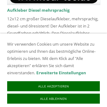
Aufkleber Diesel mehrsprachig
12x12 cm großer Dieselaufkleber, mehrsprachig,
diesel- und ölresistent! Der Aufkleber ist in 2
Grundfarben erhältlich. Den Dieselaufkleber
einfach auf den Tankdeckel oder in der Nähe des
Wir verwenden Cookies um unsere Website zu
Einfüllstu...
optimieren und Ihnen das bestmögliche Online-
Erlebnis zu bieten. Mit dem Klick auf "Alle
5,10 EUR
(incl. 19% USt. zzgl.
Versandkosten
)
akzeptieren" erklären Sie sich damit
einverstanden.
Erweiterte Einstellungen
COOKIES
AGB/VERTRAGSINFOS
BARRIEREFREIHEIT
ALLE AKZEPTIEREN
BATTERIEENTSORGUNG
BESTELLVORGANG
DATENSCHUTZ
IMPRESSUM
LIEFERZEIT
SITEMAP
VERSANDKOSTEN
-- VERTRAG WIDERRUFEN --
ALLE ABLEHNEN
WIDERRUFSRECHT
ZAHLUNGSARTEN