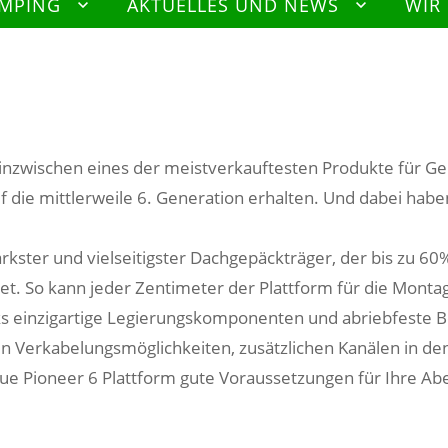
AMPING
AKTUELLES UND NEWS
WIR
 inzwischen eines der meistverkauftesten Produkte für Ge
f die mittlerweile 6. Generation erhalten. Und dabei haben 
kster und vielseitigster Dachgepäckträger, der bis zu 6
t. So kann jeder Zentimeter der Plattform für die Monta
acks einzigartige Legierungskomponenten und abriebfeste 
erten Verkabelungsmöglichkeiten, zusätzlichen Kanälen in
e Pioneer 6 Plattform gute Voraussetzungen für Ihre Ab